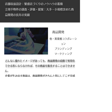
店舗収益設計：繁盛店づくりのノウハウの蓄積
​立地や物件の調査・評価・提案：大手・小規模含めた商
品開発の長年の実績
商品開発
他・異業種コラボレーシ
ョン
ブランディング
​マーケティング
どんなに優れたイメージがあっても、商品開発の段階で実用化
できる形にならなければ、その商品を販売することはできませ
ん。
企業が生み出す商品は、商品開発がきちんと形にしてこそ完成
します。Phoenixは視点を多面から捉えて商品開発を致しま
す。