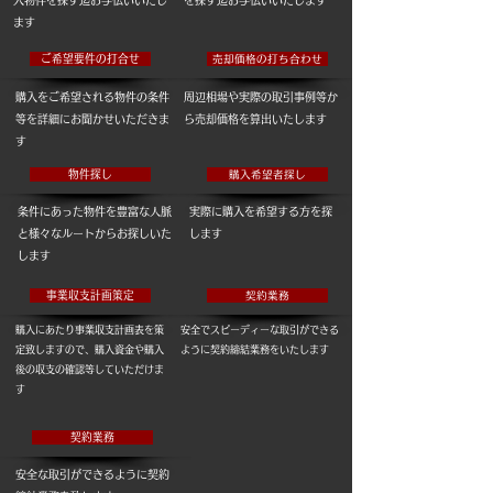
入物件を探す迄お手伝いいたし
を探す迄お手伝いいたします
ます
ご希望要件の打合せ
売却価格の打ち合わせ
​購入をご希望される物件の条件
周辺相場や実際の取引事例等か
等を詳細にお聞かせいただきま
ら売却価格を算出いたします
す
物件探し
購入希望者探し
​条件にあった物件を豊富な人脈
実際に購入を希望する方を探
と様々なルートからお探しいた
します
します
事業収支計画策定
契約業務
​購入にあたり事業収支計画表を策
安全でスピーディーな取引ができる
定致しますので、購入資金や購入
ように契約締結業務をいたします
後の収支の確認等していただけま
す
契約業務
​安全な取引ができるように契約