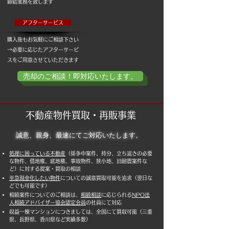
締結業務を致します
アフターサービス
​購入後もお気軽にご相談下さい
→必要に応じたアフターサービ
スをご用意させていただきます
売却のご相談！即対応いたします。
不動産物件買取・再販事業
誠意、親身、最速にてご対応いたします。
処理に困っている不動産
（係争中案件、持分、立ち退きの必要
な物件、借地権、底地権、事故物件、狭小地、旧耐震案件な
ど）に対する提案・買取の相談
至急現金化したい物件
についての誠意買取可能を追求（翌日な
どでも可能です）
相続案件についてのご相談は、
相続相談
に応じられる
NPO法
人相続アドバイザー協会認定会員
の社員にて対応
​収益一棟マンションにつきましては、全国にて買収可能（三重
県、長野県、香川県など実績多数）