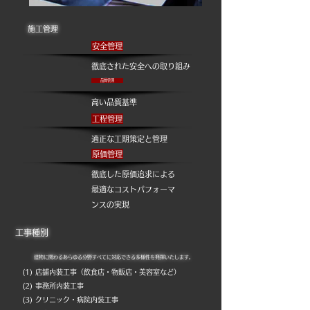
施工管理
安全管理
徹底された安全への取り組み
品質管理
高い品質基準
工程管理
適正な工期策定と管理
原価管理
徹底した原価追求による
最適なコストパフォーマ
ンスの実現
工事種別
建物に関わるあらゆる分野すべてに対応できる多様性を発揮いたします。
(1) 店舗内装工事（飲食店・物販店・美容室など）
(2) 事務所内装工事
(3) クリニック・病院内装工事