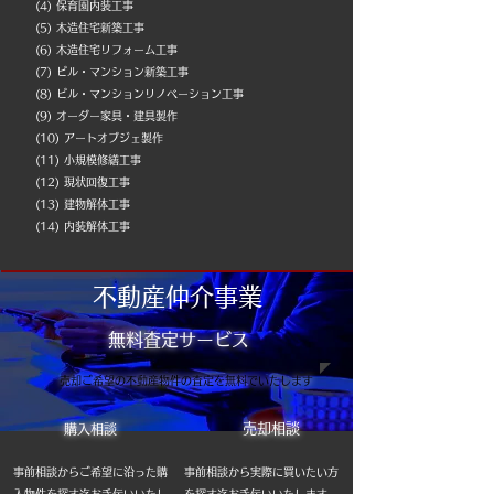
(4) 保育園内装工事
(5) 木造住宅新築工事
(6) 木造住宅リフォーム工事
(7) ビル・マンション新築工事
(8) ビル・マンションリノベーション工事
(9) オーダー家具・建具製作
(10) アートオブジェ製作
(11) 小規模修繕工事
(12) 現状回復工事
(13) 建物解体工事
​(14) 内装解体工事
不動産仲介事業
無料査定サービス
売却ご希望の不動産物件の査定を無料でいたします
売却相談
購入相談
​事前相談からご希望に沿った購
事前相談から実際に買いたい方