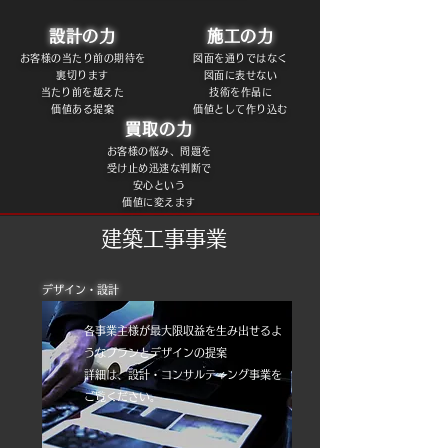
設計の力
施工の力
お客様の当たり前の期待を
図面を通りではなく
裏切ります
図面に表せない
​当たり前を越えた
技術を作品に
価値ある提案
価値として作り込む
買取の力
お客様の悩み、問題を
受け止め迅速な判断で
安心という
価値に変えます
建築工事事業
デザイン・設計
各事業主様が最大限収益を生み出せるよ
うなプランとデザインの提案
​詳細は、設計・コンサルティング事業を
ご覧ください。